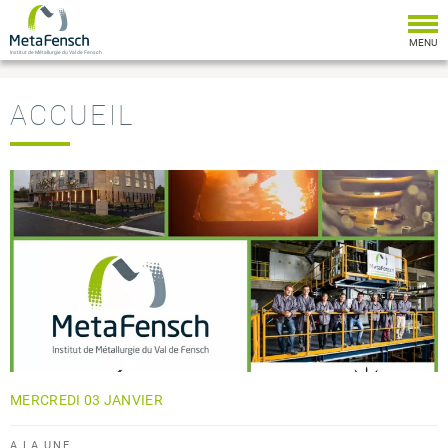
Togg
navi
MENU
Institut de Métallurgie du Val de Fensch
ACCUEIL
MERCREDI
03
JANVIER
A LA UNE